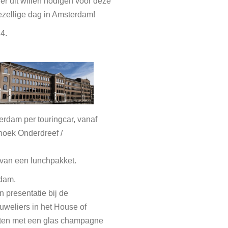
er uit willen nodigen voor deze
ezellige dag in Amsterdam!
4.
erdam per touringcar, vanaf
hoek Onderdreef /
 van een lunchpakket.
rdam.
n presentatie bij de
uweliers in het House of
oten met een glas champagne