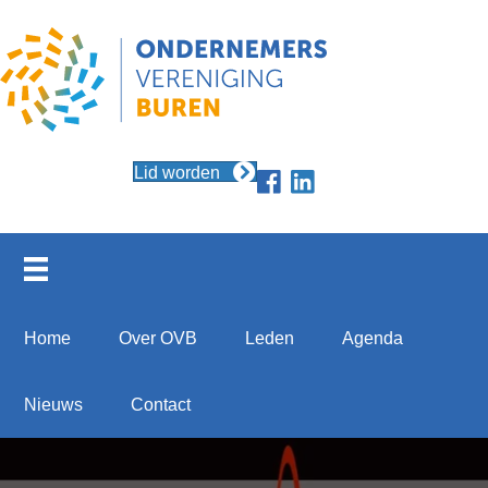
Lid worden
Home
Over OVB
Leden
Agenda
Nieuws
Contact