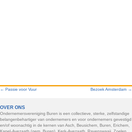
← Passie voor Vuur
Bezoek Amsterdam →
POSTS
NAVIGATION
OVER ONS
Ondernemersvereniging Buren is een collectieve, sterke, zelfstandige
belangenbehartiger van ondernemers en voor ondernemers gevestigd
en/of woonachtig in de kernen van Asch, Beusichem, Buren, Erichem,
Kapel-Avezaath (gem. Buren), Kerk-Avezaath, Ravenswaaij, Zoelen