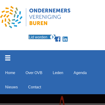
Lid worden
Home
Over OVB
Leden
Agenda
Nieuws
Contact