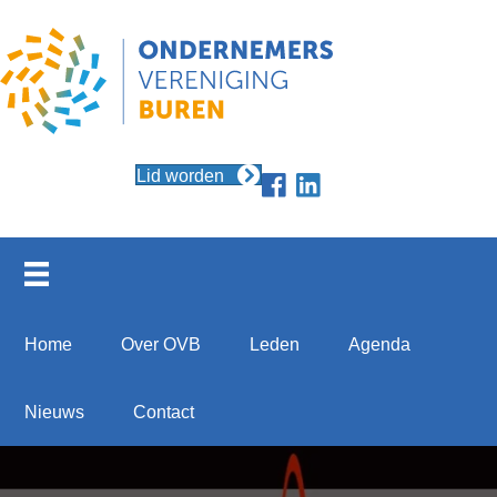
Lid worden
Home
Over OVB
Leden
Agenda
Nieuws
Contact