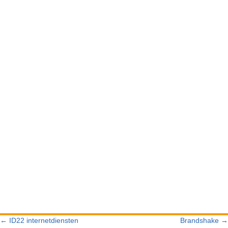
← ID22 internetdiensten
Brandshake →
POSTS