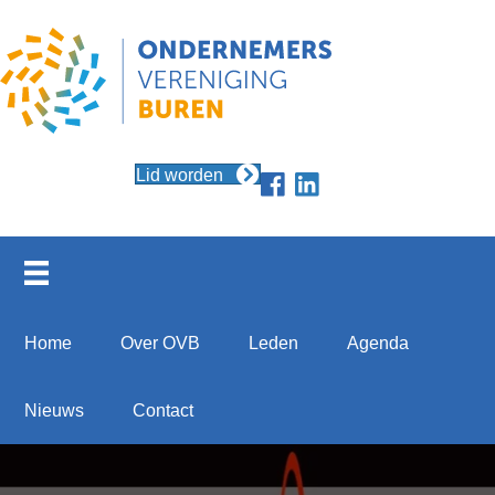
Lid worden
Home
Over OVB
Leden
Agenda
Nieuws
Contact